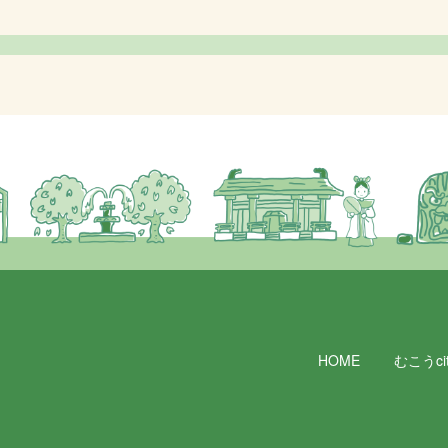
HOME
むこうcit