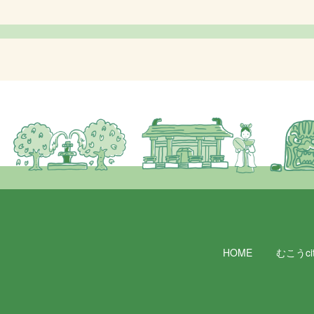
HOME
むこうcit