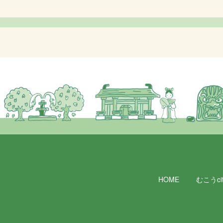
HOME
むこうcit