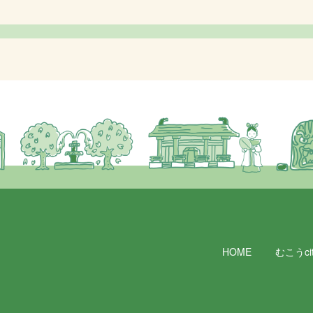
HOME
むこうcit