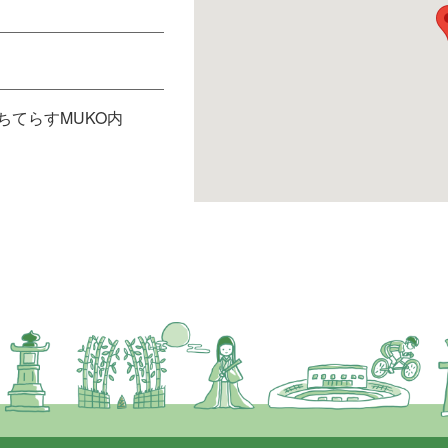
）
まちてらすMUKO内