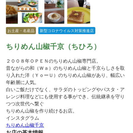
お土産・名産品
新型コロナウイルス対策推進店
ちりめん山椒千京（ちひろ）
２００８年ＯＰＥＮのちりめん山椒専門店。
昔ながらの和（Ｗａ）のちりめん山椒と千京らしさを取
り入れた洋（ＹｏーＵ）のちりめん山椒があり、幅広い
年齢層に人気。
白いご飯だけでなく、サラダのトッピングやパスタ・ア
レンジ料理などにも使用する事ができ、伝統継承を守り
つつ次世代へ繋ぐ
ちりめん山椒を作り続けるお店。
インスタグラム
ちりめん山椒千京
お店の基本情報