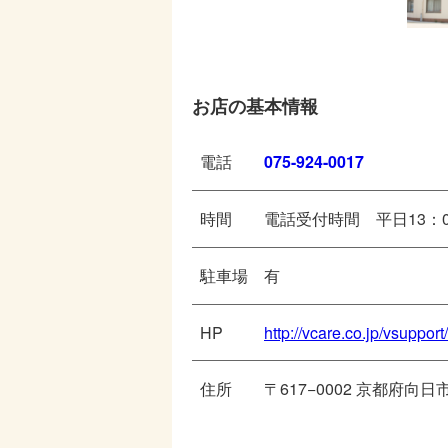
お店の基本情報
電話
075-924-0017
時間
電話受付時間 平日13：0
駐車場
有
HP
http://vcare.co.jp/vsupport/
住所
〒617−0002 京都府向日