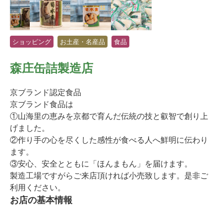
ショッピング
お土産・名産品
食品
森庄缶詰製造店
京ブランド認定食品
京ブランド食品は
①山海里の恵みを京都で育んだ伝統の技と叡智で創り上
げました。
②作り手の心を尽くした感性が食べる人へ鮮明に伝わり
ます。
③安心、安全とともに「ほんまもん」を届けます。
製造工場ですがらご来店頂ければ小売致します。是非ご
利用ください。
お店の基本情報