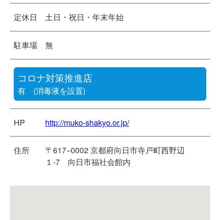
定休日
土日・祝日・年末年始
駐車場
無
コロナ対策推進店
有 (消毒液を設置)
HP
http://muko-shakyo.or.jp/
住所
〒617−0002 京都府向日市寺戸町西野辺
１-7 向日市福社会館内