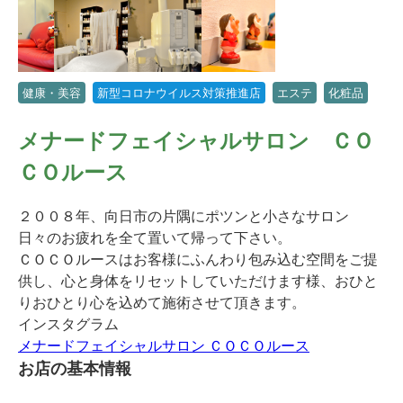
健康・美容
新型コロナウイルス対策推進店
エステ
化粧品
メナードフェイシャルサロン ＣＯ
ＣＯルース
２００８年、向日市の片隅にポツンと小さなサロン
日々のお疲れを全て置いて帰って下さい。
ＣＯＣＯルースはお客様にふんわり包み込む空間をご提
供し、心と身体をリセットしていただけます様、おひと
りおひとり心を込めて施術させて頂きます。
インスタグラム
メナードフェイシャルサロン ＣＯＣＯルース
お店の基本情報