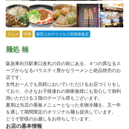
グルメ
中華
新型コロナウイルス対策推進店
麺処 楠
阪急東向日駅東口改札の目の前にある、４つの異なるス
ープからなるバラエティ豊かなラーメンと絶品焼売のお
店です。
女性お一人でも気軽においでいただけるお店づくりをし
ており、小さなお子様連れの御家族様にも安心して御利
用いただける２階のテーブル席もございます。
夏期は当店の看板メニューとなった名物冷麺を、又一年
を通して期間限定のオリジナル麺も提供しています。
どうぞ皆様のお越しをお待ちしています。
お店の基本情報