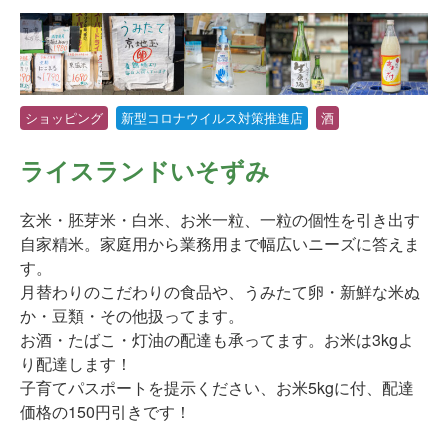
ショッピング
新型コロナウイルス対策推進店
酒
ライスランドいそずみ
玄米・胚芽米・白米、お米一粒、一粒の個性を引き出す
自家精米。家庭用から業務用まで幅広いニーズに答えま
す。
月替わりのこだわりの食品や、うみたて卵・新鮮な米ぬ
か・豆類・その他扱ってます。
お酒・たばこ・灯油の配達も承ってます。お米は3kgよ
り配達します！
子育てパスポートを提示ください、お米5kgに付、配達
価格の150円引きです！