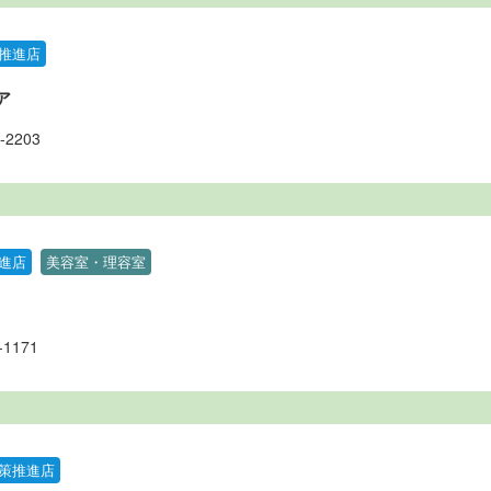
推進店
ア
-2203
進店
美容室・理容室
-1171
策推進店