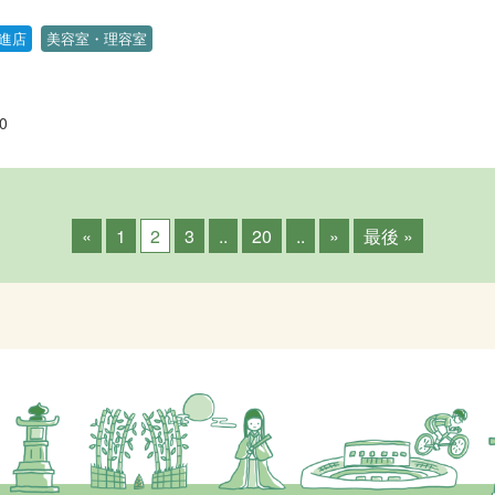
進店
美容室・理容室
0
«
1
2
3
..
20
..
»
最後 »