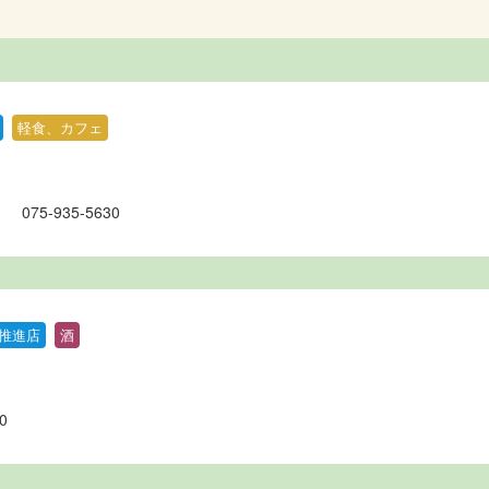
軽食、カフェ
）
075-935-5630
推進店
酒
0